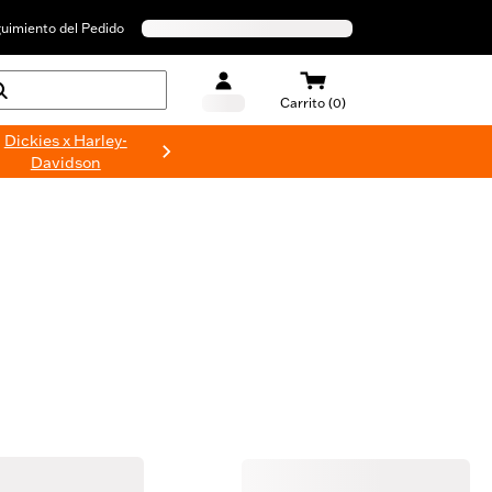
uimiento del Pedido
Carrito (0)
Dickies x Harley-
Davidson