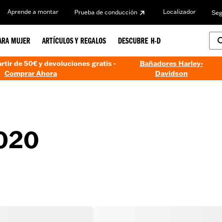
Aprende a montar
Localizador
Prueba de conducción
Seg
ARA MUJER
ARTÍCULOS Y REGALOS
DESCUBRE H-D
artir de 50€ y devoluciones gratis -
Bañadores Harley-
Comprar Ahora
Davidson
020