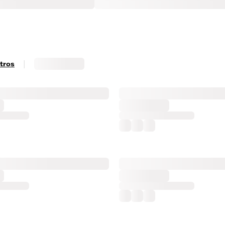
|
ltros