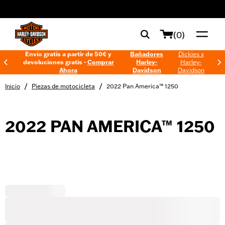
web accessibility
(0)
Envío gratis a partir de 50€ y
Bañadores
Dickies x
devoluciones gratis -
Comprar
Harley-
Harley-
Ahora
Davidson
Davidson
/
/
Inicio
Piezas de motocicleta
2022 Pan America™ 1250
2022 PAN AMERICA™ 1250