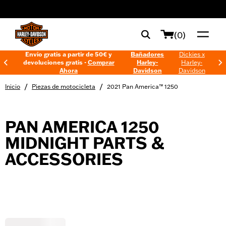
web accessibility
(0)
Envío gratis a partir de 50€ y
Bañadores
Dickies x
devoluciones gratis -
Comprar
Harley-
Harley-
Ahora
Davidson
Davidson
/
/
Inicio
Piezas de motocicleta
2021 Pan America™ 1250
PAN AMERICA 1250
MIDNIGHT PARTS &
ACCESSORIES