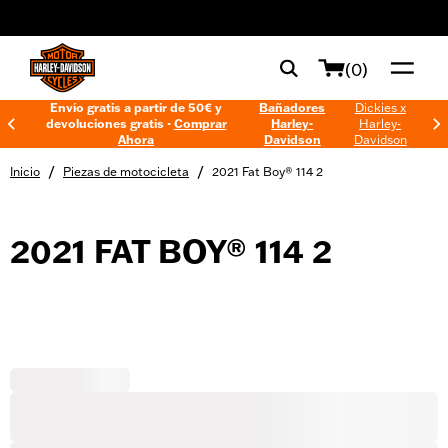
web accessibility
(0)
Envío gratis a partir de 50€ y
Bañadores
Dickies x
devoluciones gratis -
Comprar
Harley-
Harley-
Ahora
Davidson
Davidson
/
/
Inicio
Piezas de motocicleta
2021 Fat Boy® 114 2
2021 FAT BOY® 114 2