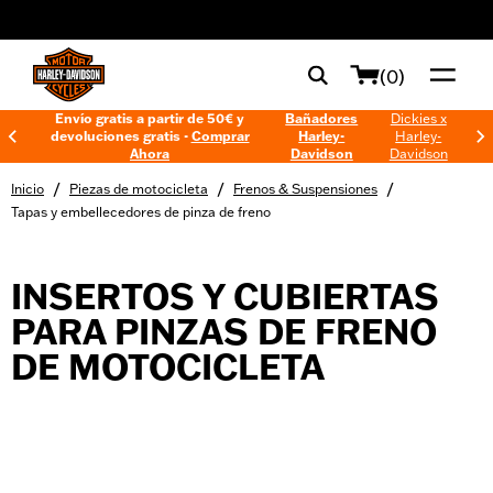
web accessibility
(0)
Envío gratis a partir de 50€ y
Bañadores
Dickies x
devoluciones gratis -
Comprar
Harley-
Harley-
Ahora
Davidson
Davidson
/
/
/
Inicio
Piezas de motocicleta
Frenos & Suspensiones
Tapas y embellecedores de pinza de freno
INSERTOS Y CUBIERTAS
PARA PINZAS DE FRENO
DE MOTOCICLETA