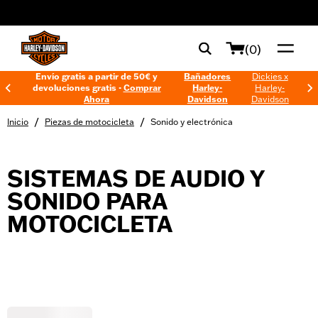
web accessibility
(0)
Envío gratis a partir de 50€ y
Bañadores
Dickies x
devoluciones gratis -
Comprar
Harley-
Harley-
Ahora
Davidson
Davidson
/
/
Inicio
Piezas de motocicleta
Sonido y electrónica
SISTEMAS DE AUDIO Y
SONIDO PARA
MOTOCICLETA