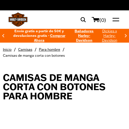
web accessibility
(0)
Envío gratis a partir de 50€ y
Bañadores
Dickies x
devoluciones gratis -
Comprar
Harley-
Harley-
Ahora
Davidson
Davidson
/
/
/
Inicio
Camisas
Para hombre
Camisas de manga corta con botones
CAMISAS DE MANGA
CORTA CON BOTONES
PARA HOMBRE