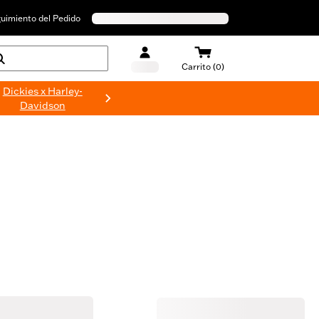
uimiento del Pedido
Carrito (0)
Dickies x Harley-
Davidson