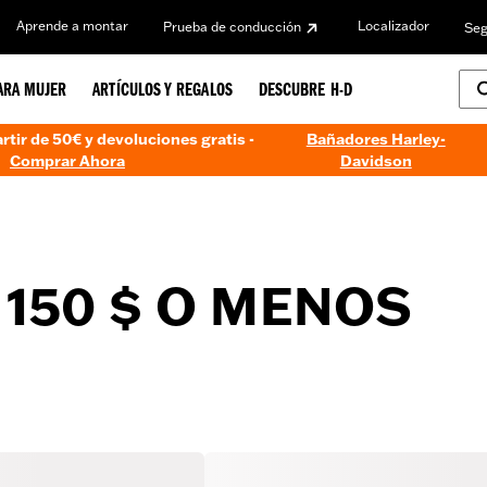
Aprende a montar
Localizador
Prueba de conducción
Seg
ARA MUJER
ARTÍCULOS Y REGALOS
DESCUBRE H-D
artir de 50€ y devoluciones gratis -
Bañadores Harley-
Comprar Ahora
Davidson
150 $ O MENOS