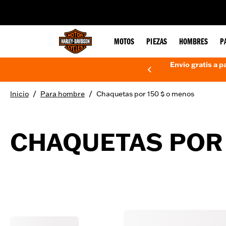
web accessibility
MOTOS
PIEZAS
HOMBRES
P
Envío gratis a p
/
/
Inicio
Para hombre
Chaquetas por 150 $ o menos
CHAQUETAS POR 