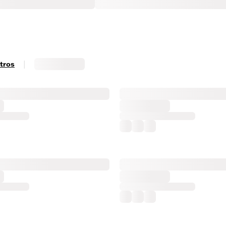
|
ltros