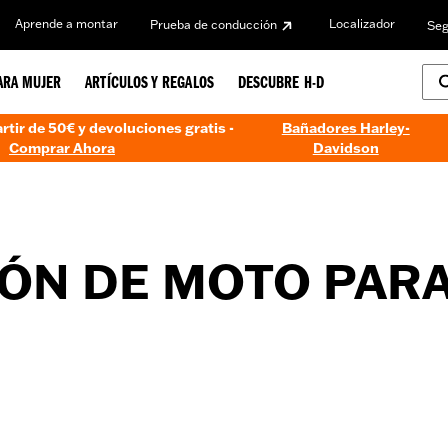
Aprende a montar
Localizador
Prueba de conducción
Seg
ARA MUJER
ARTÍCULOS Y REGALOS
DESCUBRE H-D
artir de 50€ y devoluciones gratis -
Bañadores Harley-
Comprar Ahora
Davidson
IÓN DE MOTO PAR