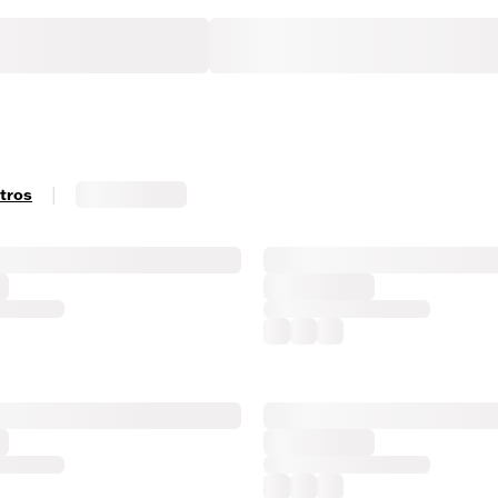
|
ltros