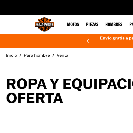
web accessibility
MOTOS
PIEZAS
HOMBRES
P
Envío gratis a p
/
/
Inicio
Para hombre
Venta
ROPA Y EQUIPAC
OFERTA