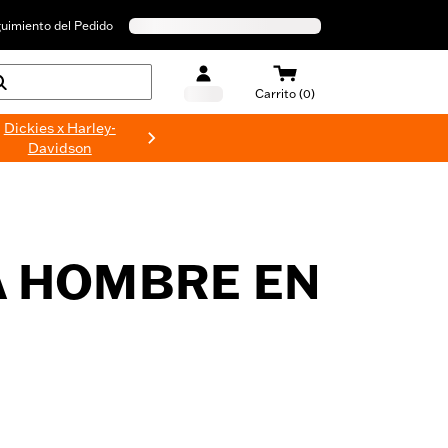
uimiento del Pedido
Carrito (0)
Dickies x Harley-
Davidson
A HOMBRE EN