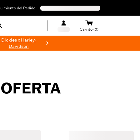
uimiento del Pedido
Carrito (0)
Dickies x Harley-
Davidson
 OFERTA