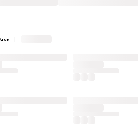
|
ltros