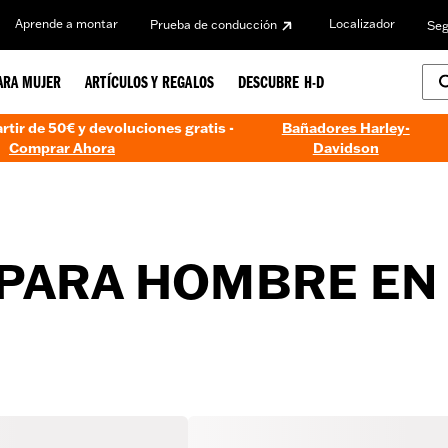
Aprende a montar
Localizador
Prueba de conducción
Seg
ARA MUJER
ARTÍCULOS Y REGALOS
DESCUBRE H-D
artir de 50€ y devoluciones gratis -
Bañadores Harley-
Comprar Ahora
Davidson
PARA HOMBRE EN