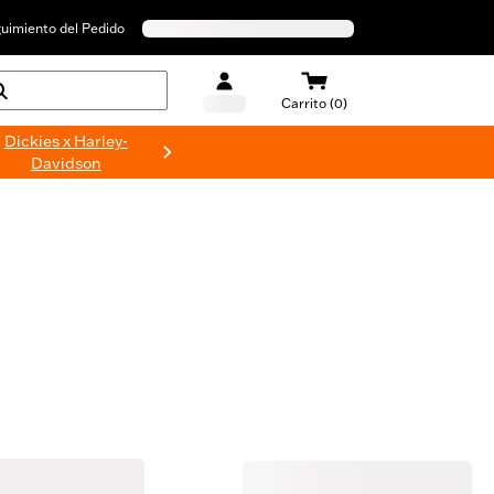
uimiento del Pedido
Carrito (0)
Dickies x Harley-
Davidson