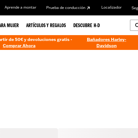
Aprende a montar
Localizador
Prueba de conducción
Seg
ARA MUJER
ARTÍCULOS Y REGALOS
DESCUBRE H-D
artir de 50€ y devoluciones gratis -
Bañadores Harley-
Comprar Ahora
Davidson