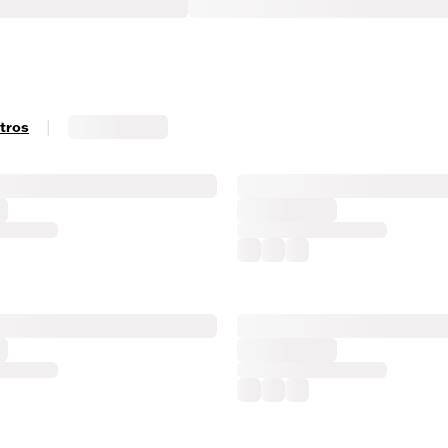
|
ltros