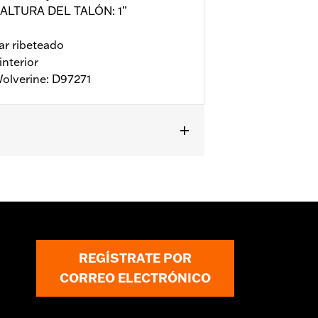
 ALTURA DEL TALÓN: 1”
 ribeteado
interior
olverine: D97271
REGÍSTRATE POR
CORREO ELECTRÓNICO