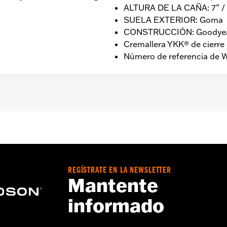
ALTURA DE LA CAÑA: 7” /
SUELA EXTERIOR: Goma
CONSTRUCCIÓN: Goodyear
Cremallera YKK® de cierre 
Número de referencia de W
ine - Visita
www.h-d.com/warranty
para más detalles
LA CAÑA: 7” / ALTURA DEL TALÓN: 1”
REGÍSTRATE EN LA NEWSLETTER
Mantente
informado