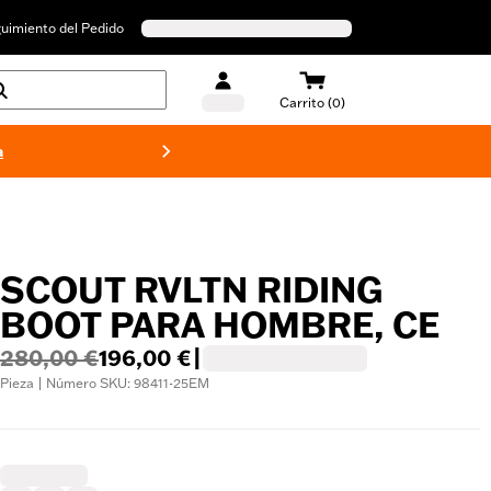
uimiento del Pedido
Carrito (0)
a
Bañado
SCOUT RVLTN RIDING
BOOT PARA HOMBRE, CE
280,00 €
196,00 €
|
Pieza | Número SKU: 98411-25EM