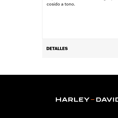
cosido a tono.
DETALLES
Género:
Hombres
GARANTÍA:
Garantía de fábrica Wolver
Origen:
Importado
Dimension Description:
ALTURA DE 