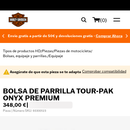
web accessibility
(0)
Envío gratis a partir de 50€ y devoluciones gratis -
Comprar Ahora
Tipos de productos HD
Piezas
Piezas de motocicleta
/
/
/
Bolsas, equipaje y parrillas.
Equipaje
/
Comprobar compatibilidad
Asegúrate de que esta pieza se te adapta
BOLSA DE PARRILLA TOUR-PAK
ONYX PREMIUM
348,00 €
|
Pieza | Número SKU: 93300123