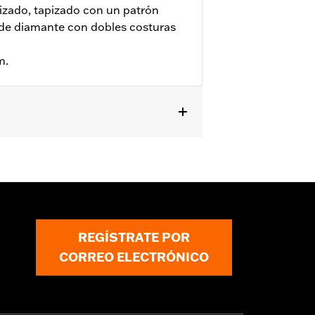
izado, tapizado con un patrón
 de diamante con dobles costuras
m.
LHFB, FLHXSE, FLTRXSE, '24 y
on los modelos Trike. No admite
REGÍSTRATE POR
CORREO ELECTRÓNICO