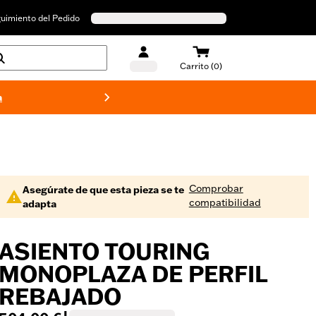
uimiento del Pedido
Carrito (0)
a
Bañado
Comprobar
Asegúrate de que esta pieza se te
compatibilidad
adapta
ASIENTO TOURING
MONOPLAZA DE PERFIL
REBAJADO