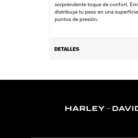
sorprendente toque de confort. Em
distribuya tu peso en una superficie
puntos de presión.
DETALLES
Compatible con los modelos '09-'25 T
posteriores FLHX, FLTRX, FLTRXSTSE 
respaldo para el piloto. Anchura del as
Instrucciones de instalación
Se vende por unidades:
Cada una
Material:
Vinilo
Contenido del embalaje:
Toda la tor
Anchura de asiento:
15.0
Unidad de medida de la anchura del