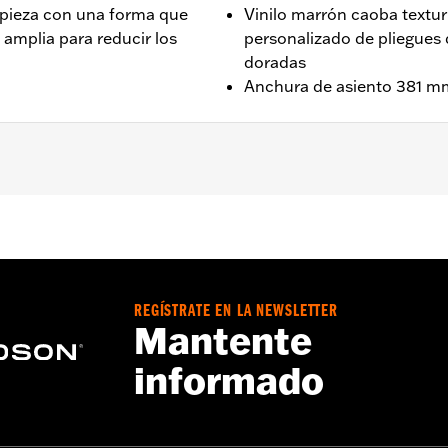
pieza con una forma que
Vinilo marrón caoba textur
 amplia para reducir los
personalizado de pliegues
doradas
Anchura de asiento 381 m
ouring (excepto '21 y posteriores FLH, '23 y posteriores F
y '25 y posteriores FLHXU y FLTRXRRSE). No compatible c
iento: 15,0 pulgadas.
REGÍSTRATE EN LA NEWSLETTER
Mantente
nillería de montaje necesaria
informado
 asiento:
Pulgadas