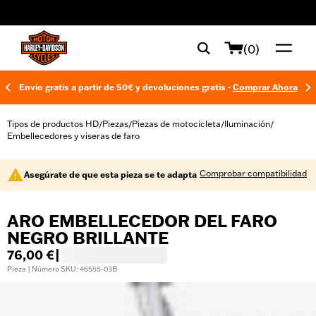
web accessibility
(0)
Envío gratis a partir de 50€ y devoluciones gratis -
Comprar Ahora
Tipos de productos HD
Piezas
Piezas de motocicleta
Iluminación
/
/
/
/
Embellecedores y viseras de faro
Comprobar compatibilidad
Asegúrate de que esta pieza se te adapta
ARO EMBELLECEDOR DEL FARO
NEGRO BRILLANTE
76,00 €
|
Pieza | Número SKU: 46555-03B