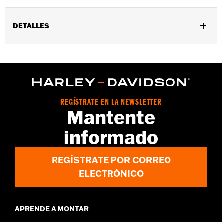
DETALLES
Compatible con los modelos '94 y posteriores Touring (excepto
Road Glide®, '23 y posteriores FLHXSE, '24 y posteriores FLHX,
'25 y posteriores FLHXU y '26 y posteriores FLHXL, FLHXLSE y
FLHXSTSE) y FLHTCUTG.
Se vende por unidades:
Cada una
Contenido del embalaje:
Bisel embellecedor del faro
REGÍSTRATE EN LA NEWSLETTER
Mantente
informado
REGÍSTRATE POR CORREO
ELECTRÓNICO
APRENDE A MONTAR