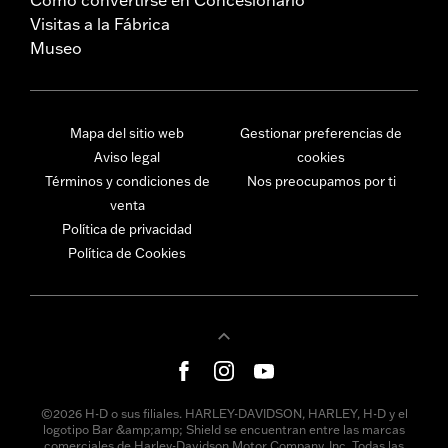
Visitas a la Fábrica
Museo
Mapa del sitio web
Gestionar preferencias de
Aviso legal
cookies
Términos y condiciones de
Nos preocupamos por ti
venta
Política de privacidad
Política de Cookies
©2026 H-D o sus filiales. HARLEY-DAVIDSON, HARLEY, H-D y el
logotipo Bar &amp;amp; Shield se encuentran entre las marcas
comerciales de Harley-Davidson Motor Company, Inc. Todas las