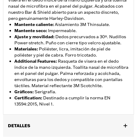
visera en el dedo índice de la mano izquierda y una toallita
nasal de microfibra en el panel del pulgar. Acabados con
nuestro Bar & Shield abierto para un aspecto discreto,
pero genuinamente Harley-Davidson.
Mantente caliente
:
Aislamiento 3M Thinsulate.
Mantente seco
:
Impermeable.
Ajuste y movilidad
:
Dedos precurvados a 30º. Nudillos
Power-stretch. Puño con cierre tipo velcro ajustable.
Materiales
:
Poliéster, licra, imitación de piel de
poliéster y piel de cabra. Forro tricotado.
Additional Features
:
Rasqueta de visera en el dedo
índice de la mano izquierda. Toallita nasal de microfibra
en el panel del pulgar. Palma reforzada y acolchada,
envolturas para los dedos y compatible con pantallas
táctiles. Material reflectante 3M Scotchlite.
Gráficos
:
Serigrafía.
Certification
:
Destinado a cumplir la norma EN
13594:2015, Nivel 1.
DETALLES