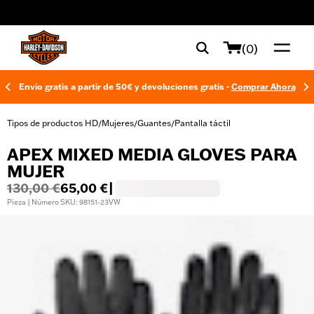
web accessibility
(0)
Envío gratis a partir de 50€ y devoluciones gratis -
Comprar Ahora
Tipos de productos HD
Mujeres
Guantes
Pantalla táctil
/
/
/
APEX MIXED MEDIA GLOVES PARA
MUJER
130,00 €
65,00 €
|
Pieza | Número SKU: 98151-23VW