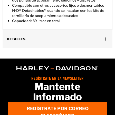
dos puntos de acoplamiento sencillos y discretos
Compatible con otros accesorios fijos o desmontables
H-D® Detachables™ cuando se instalan con los kits de
tornillería de acoplamiento adecuados
Capacidad: 39 litros en total
DETALLES
Compatible con los modelos FLSTF, FLSTFB y FLSTFBS ’07-’17.
Los modelos con accesorios desmontables requieren la compra
por separado del kit de tornillería de acoplamiento N/P 88256-
07. Los modelos sin accesorios desmontables requieren la
compra por separado del kit de tornillería de acoplamiento N/P
53932-03A. Los modelos equipados con accesorios rígidos
REGÍSTRATE EN LA NEWSLETTER
requieren la compra por separado del kit de tornillería de
Mantente
acoplamiento N/P 88298-07. Todos los modelos requieren la
compra por separado del kit de reubicación de los intermitentes
informado
traseros N/P 69929-07 o 73369-10. No es compatible con
plataformas reposapiés del pasajero ni con las tapas del eje
trasero. Los modelos FLSTFBS requieren el desmontaje de las
REGÍSTRATE POR CORREO
tapas del eje trasero de serie.