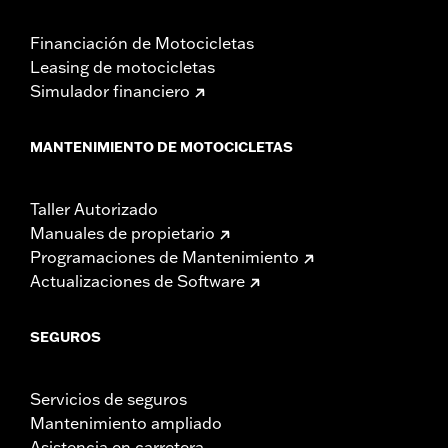
y no debe considerarse una imperfección. Usa el
protector para cuero Harley-Davidson® N/P 98261-91V
Financiación de Motocicletas
para proteger tu inversión.
Leasing de motocicletas
Simulador financiero
MANTENIMIENTO DE MOTOCICLETAS
Taller Autorizado
Manuales de propietario
Programaciones de Mantenimiento
Actualizaciones de Software
SEGUROS
Servicios de seguros
Mantenimiento ampliado
Asistencia en carretera