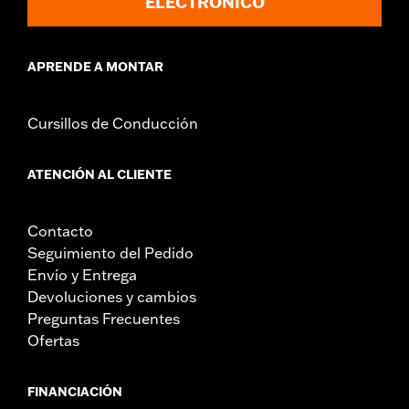
ELECTRÓNICO
Instrucciones de instalación
Capacidad:
2400 Cubic inch
Estilo de fijación:
Desmontable
APRENDE A MONTAR
Unidad de medida de la capacidad:
Pulgada cúbica
Se vende por separado:
Ver las compatibilidades para detalles
adicionales
Cursillos de Conducción
Se vende por unidades:
Par
Material:
Cuero
ATENCIÓN AL CLIENTE
Cuidado del material:
Utiliza el protector para cuero Harley-
Davidson® N/P 93600034 para proteger tu inversión.
Contacto
Contenido del embalaje:
Maletas izquierda y derecha,
Seguimiento del Pedido
tornillería de fijación y aderezo de cuero
NOTAS:
Algunas maletas Harley-Davidson® están hechas de
Envío y Entrega
cuero. Las pieles finas u otros materiales naturales
Devoluciones y cambios
adquieren “carácter,” como arrugas o desgaste, con el
Preguntas Frecuentes
tiempo. Esto es normal. Una fina pátina envejecida y
Ofertas
arrugas de carácter son una señal de la calidad
extremadamente alta de los materiales utilizados para
fabricar tu maleta. La aparición de grietas o marcas en
FINANCIACIÓN
la piel son el resultado del uso de paneles de piel natural