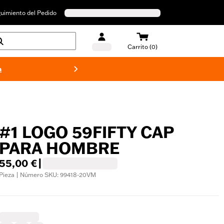
uimiento del Pedido
Carrito (0)
a
Bañado
#1 LOGO 59FIFTY CAP
PARA HOMBRE
55,00 €
|
Pieza | Número SKU: 99418-20VM