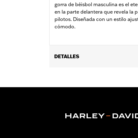
gorra de béisbol masculina es el et
en la parte delantera que revela la 
pilotos. Diseñada con un estilo aju
cómodo.
DETALLES
Género:
Hombres
GARANTÍA:
Garantía limitada de 90 dí
Origen:
Importado.