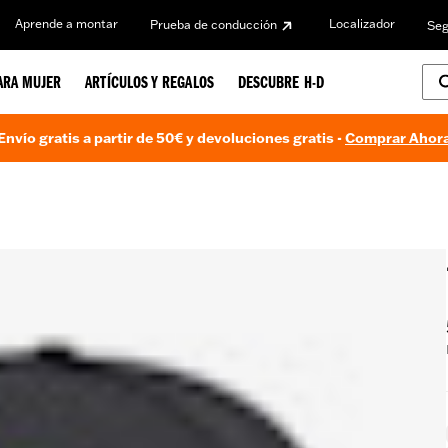
Aprende a montar
Localizador
Prueba de conducción
Seg
ARA MUJER
ARTÍCULOS Y REGALOS
DESCUBRE H-D
Envío gratis a partir de 50€ y devoluciones gratis -
Comprar Ahor