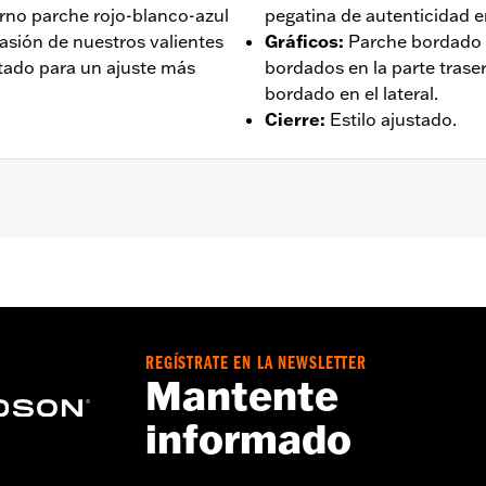
erno parche rojo-blanco-azul
pegatina de autenticidad en
pasión de nuestros valientes
Gráficos
:
Parche bordado e
stado para un ajuste más
bordados en la parte trase
bordado en el lateral.
Cierre
:
Estilo ajustado.
as – Visita
www.h-d.com/warranty
para más detalles
REGÍSTRATE EN LA NEWSLETTER
Mantente
informado