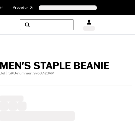
er
Prøvetur
MEN'S STAPLE BEANIE
Del | SKU-nummer: 97687-23VM