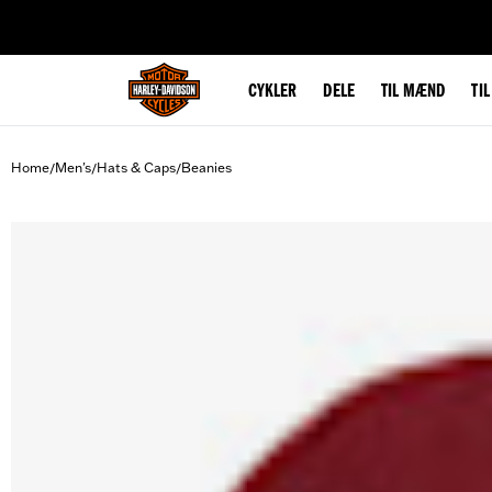
web accessibility
CYKLER
DELE
TIL MÆND
TI
Home
Men's
Hats & Caps
Beanies
/
/
/