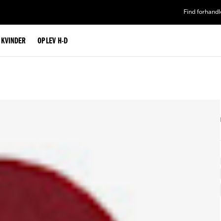
Find forhandl
L KVINDER
OPLEV H-D