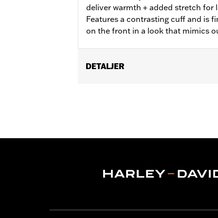
deliver warmth + added stretch for
Features a contrasting cuff and is f
on the front in a look that mimics o
DETALJER
Gender:
Men
WARRANTY:
2 Jahre beschränkte Gara
Origin:
Importiert