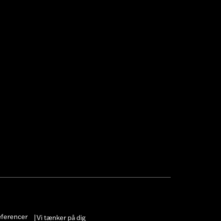
æferencer
Vi tænker på dig
|