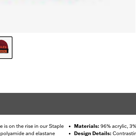
 is on the rise in our Staple
Materials
:
96% acrylic, 3%
of polyamide and elastane
Design Details
:
Contrastin