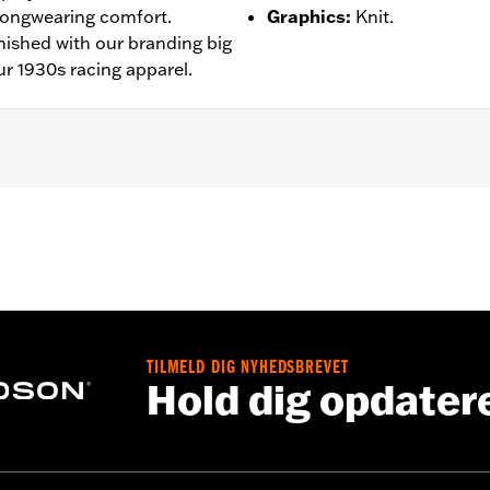
 longwearing comfort.
Graphics
:
Knit.
inished with our branding big
ur 1930s racing apparel.
ntie – Alle Details dazu auf
www.h-d.com/warranty
TILMELD DIG NYHEDSBREVET
Hold dig opdater