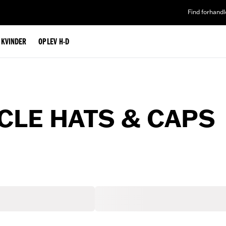
Find forhandl
L KVINDER
OPLEV H-D
LE HATS & CAPS