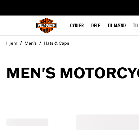
web accessibility
CYKLER
DELE
TIL MÆND
TI
/
/
Hjem
Men's
Hats & Caps
MEN'S MOTORCYC