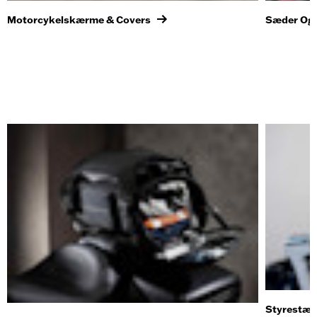
Motorcykelskærme & Covers
Sæder Og
Styrestæn