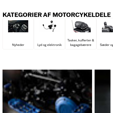
KATEGORIER AF MOTORCYKELDELE
Tasker, kufferter &
Nyheder
Lyd og elektronik
bagagebærere
Sæder og