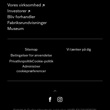
Vores virksomhed
Investorer
Bliv forhandler
Fabriksrundvisninger
Museum
Sitemap
Vi tænker på dig
Betingelser for anvendelse
Privatlivspolitik
Cookie-politik
Administrer
cookiepræferencer
©2026 H-D eller tilknyttede selskaber. HARLEY-DAVIDSON,