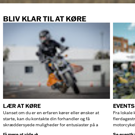
BLIV KLAR TIL AT KØRE
LÆR AT KØRE
EVENTS
Uanset om du er en erfaren kører eller ønsker at
Fra lokale
starte, kan du kontakte din forhandler og få
flerdagest
skræddersyede muligheder for entusiaster på a
motorcykel
få mere at vide
Se eventk