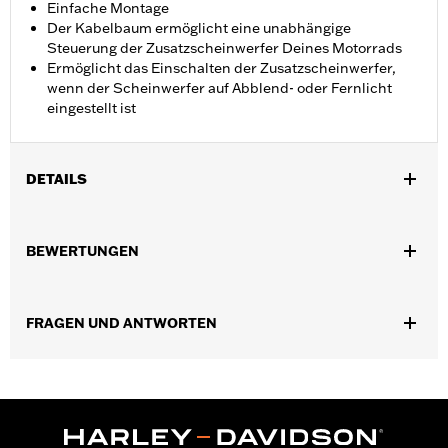
Einfache Montage
Der Kabelbaum ermöglicht eine unabhängige
Steuerung der Zusatzscheinwerfer Deines Motorrads
Ermöglicht das Einschalten der Zusatzscheinwerfer,
wenn der Scheinwerfer auf Abblend- oder Fernlicht
eingestellt ist
DETAILS
Für FL Softail® ’96–’17 und Road King® Modelle ’97–’13 mit
Zusatzscheinwerfern.
BEWERTUNGEN
Installationsanleitung
In Einheiten erhältlich:
Jeweils
In der Box:
Kabelbaum und Installationsanleitung
FRAGEN UND ANTWORTEN