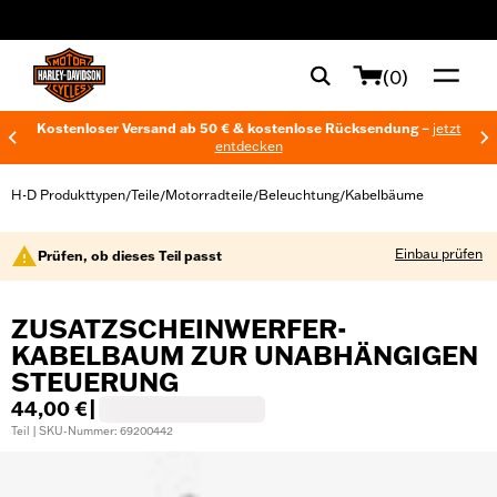
web accessibility
(0)
Kostenloser Versand ab 50 € & kostenlose Rücksendung –
jetzt
entdecken
H-D Produkttypen
Teile
Motorradteile
Beleuchtung
Kabelbäume
/
/
/
/
Einbau prüfen
Prüfen, ob dieses Teil passt
ZUSATZSCHEINWERFER-
KABELBAUM ZUR UNABHÄNGIGEN
STEUERUNG
44,00 €
|
Teil | SKU-Nummer: 69200442