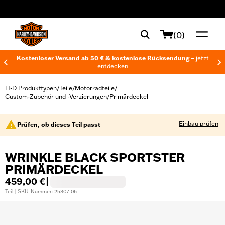
web accessibility
(0)
Kostenloser Versand ab 50 € & kostenlose Rücksendung –
jetzt
entdecken
H-D Produkttypen
Teile
Motorradteile
/
/
/
Custom-Zubehör und -Verzierungen
Primärdeckel
/
Einbau prüfen
Prüfen, ob dieses Teil passt
WRINKLE BLACK SPORTSTER
PRIMÄRDECKEL
459,00 €
|
Teil | SKU-Nummer: 25307-06