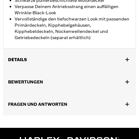
Schwarze pulverbeschichtete Motordeckel
Verpasse Deinem Antriebsstrang einen auffälligen
Wrinkle-Black-Look
Vervollständige den tiefschwarzen Look mit passenden
Primärdeckeln, Kipphebelgehäusen,
Kipphebeldeckeln, Nockenwellendeckel und
Getriebedeckeln (separat erhältlich)
DETAILS
Für XL Modelle ’06–’22.
In Einheiten erhältlich:
Jeweils
BEWERTUNGEN
In der Box:
Nur Buchsen
GARANTIE:
,,,,,,,,,,,,,,,,,,,,,,,,,,,,,,,,,,,,,,,,,,,,,,,,,,,,,,,,,,,,,,,,
NOTIZEN:
Für den Aus- und Einbau von Motorabdeckungen
FRAGEN UND ANTWORTEN
müssen möglicherweise neue Dichtungen gekauft
werden. Wende Dich für weitere Informationen an
Deinen Händler.