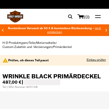
web accessibility
(0)
Kostenloser Versand ab 50 € & kostenlose Rücksendung –
jetzt
entdecken
H-D Produkttypen
Teile
Motorradteile
/
/
/
Custom-Zubehör und -Verzierungen
Primärdeckel
/
Einbau prüfen
Prüfen, ob dieses Teil passt
WRINKLE BLACK PRIMÄRDECKEL
487,00 €
|
Teil | SKU-Nummer: 60717-07A