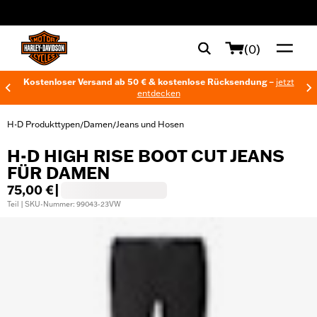
web accessibility
(0)
Kostenloser Versand ab 50 € & kostenlose Rücksendung –
jetzt
entdecken
H-D Produkttypen
Damen
Jeans und Hosen
/
/
H-D HIGH RISE BOOT CUT JEANS
FÜR DAMEN
75,00 €
|
Teil | SKU-Nummer: 99043-23VW