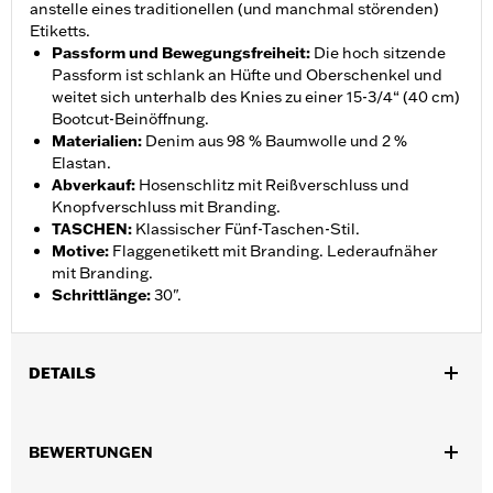
anstelle eines traditionellen (und manchmal störenden)
Etiketts.
Passform und Bewegungsfreiheit
:
Die hoch sitzende
Passform ist schlank an Hüfte und Oberschenkel und
weitet sich unterhalb des Knies zu einer 15-3/4“ (40 cm)
Bootcut-Beinöffnung.
Materialien
:
Denim aus 98 % Baumwolle und 2 %
Elastan.
Abverkauf
:
Hosenschlitz mit Reißverschluss und
Knopfverschluss mit Branding.
TASCHEN
:
Klassischer Fünf-Taschen-Stil.
Motive
:
Flaggenetikett mit Branding. Lederaufnäher
mit Branding.
Schrittlänge
:
30".
DETAILS
Geschlecht:
Damen
BEWERTUNGEN
Funktionsmerkmale:
Taschen
GARANTIE:
2 Jahre beschränkte Garantie – Alle Details dazu auf