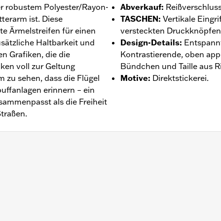
er robustem Polyester/Rayon-
Abverkauf
:
Reißverschlus
tterarm ist. Diese
TASCHEN
:
Vertikale Eing
e Ärmelstreifen für einen
versteckten Druckknöpfen
usätzliche Haltbarkeit und
Design-Details
:
Entspannt
n Grafiken, die die
Kontrastierende, oben appl
ken voll zur Geltung
Bündchen und Taille aus Ri
 zu sehen, dass die Flügel
Motive
:
Direktstickerei.
uffanlagen erinnern – ein
usammenpasst als die Freiheit
Straßen.
chluss
ntie – Auf
www.h-d.com/warranty
findet man alle Details da