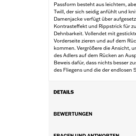
Passform besteht aus leichtem, ab
Twill, der sich seidig anfühlt und kni
Damenjacke verfügt über aufgesetzt
Kontrasteffekt und Rippstrick für z
Dehnbarkeit. Vollendet mit gestickte
Vorderseite zieren und auf dem Rüc
kommen. Vergrößere die Ansicht, um
des Adlers auf dem Rücken an Ausp
Beweis dafür, dass nichts besser z
des Fliegens und die der endlosen 
DETAILS
Geschlecht:
Damen
Funktionsmerkmale:
BEWERTUNGEN
FrontreiÃŸvers
GARANTIE:
2 Jahre beschränkte Gara
Herkunft:
Importiert
FRAGEN UND ANTWORTEN