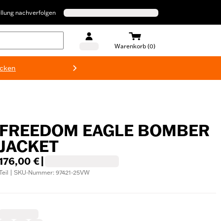
llung nachverfolgen
Warenkorb (0)
ecken
Harley-D
FREEDOM EAGLE BOMBER
JACKET
176,00 €
|
Teil | SKU-Nummer: 97421-25VW