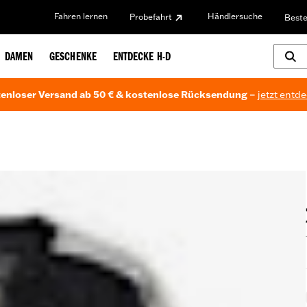
Fahren lernen
Händlersuche
Probefahrt
Beste
DAMEN
GESCHENKE
ENTDECKE H-D
enloser Versand ab 50 € & kostenlose Rücksendung –
jetzt entd