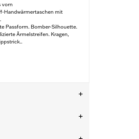
s vorn
riff-Handwärmertaschen mit
.
e Passform. Bomber-Silhouette.
izierte Ärmelstreifen. Kragen,
ppstrick..
zu