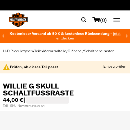
web accessibility
(0)
Kostenloser Versand ab 50 € & kostenlose Rücksendung –
jetzt
entdecken
H-D Produkttypen
Teile
Motorradteile
Fußhebel
Schalthebelrasten
/
/
/
/
Einbau prüfen
Prüfen, ob dieses Teil passt
WILLIE G SKULL
SCHALTFUSSRASTE
44,00 €
|
Teil | SKU-Nummer: 34689-04