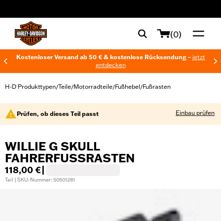
web accessibility
(0)
Kostenloser Versand ab 50 € & kostenlose Rücksendung –
jetzt
entdecken
H-D Produkttypen
Teile
Motorradteile
Fußhebel
Fußrasten
/
/
/
/
Einbau prüfen
Prüfen, ob dieses Teil passt
WILLIE G SKULL
FAHRERFUSSRASTEN
118,00 €
|
Teil | SKU-Nummer: 50501281