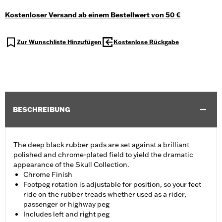
Kostenloser Versand ab einem Bestellwert von 50 €
Zur Wunschliste Hinzufügen
Kostenlose Rückgabe
BESCHREIBUNG
The deep black rubber pads are set against a brilliant
polished and chrome-plated field to yield the dramatic
appearance of the Skull Collection.
Chrome Finish
Footpeg rotation is adjustable for position, so your feet
ride on the rubber treads whether used as a rider,
passenger or highway peg
Includes left and right peg