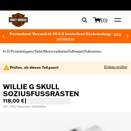
web accessibility
(0)
Kostenloser Versand ab 50 € & kostenlose Rücksendung –
jetzt
entdecken
H-D Produkttypen
Teile
Motorradteile
Fußhebel
Fußrasten
/
/
/
/
Einbau prüfen
Prüfen, ob dieses Teil passt
WILLIE G SKULL
SOZIUSFUSSRASTEN
118,00 €
|
Teil | SKU-Nummer: 50500858