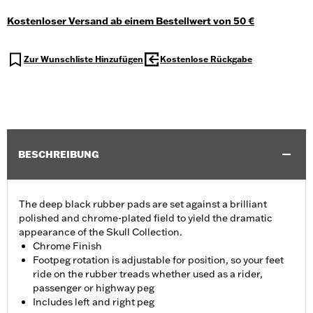
Kostenloser Versand ab einem Bestellwert von 50 €
Zur Wunschliste Hinzufügen
Kostenlose Rückgabe
BESCHREIBUNG
The deep black rubber pads are set against a brilliant
polished and chrome-plated field to yield the dramatic
appearance of the Skull Collection.
Chrome Finish
Footpeg rotation is adjustable for position, so your feet
ride on the rubber treads whether used as a rider,
passenger or highway peg
Includes left and right peg