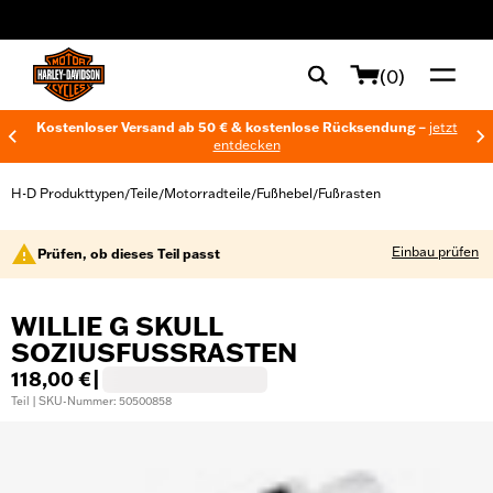
web accessibility
(0)
Kostenloser Versand ab 50 € & kostenlose Rücksendung –
jetzt
entdecken
H-D Produkttypen
Teile
Motorradteile
Fußhebel
Fußrasten
/
/
/
/
Einbau prüfen
Prüfen, ob dieses Teil passt
WILLIE G SKULL
SOZIUSFUSSRASTEN
118,00 €
|
Teil | SKU-Nummer: 50500858