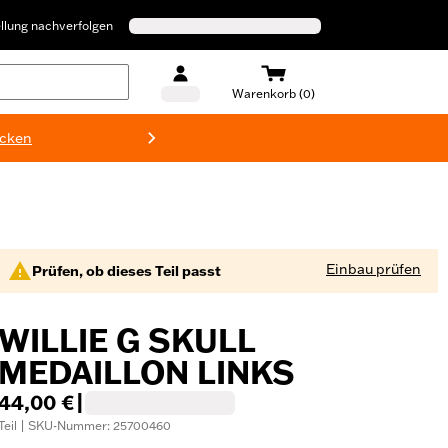
llung nachverfolgen
Warenkorb (0)
ecken
Harley-D
Einbau prüfen
Prüfen, ob dieses Teil passt
WILLIE G SKULL
MEDAILLON LINKS
44,00 €
|
Teil | SKU-Nummer: 25700460