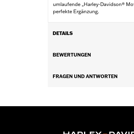
umlaufende „Harley-Davidson® Motor
perfekte Ergänzung.
DETAILS
Für XG Modelle ab ’15.
Installationsanleitung
BEWERTUNGEN
Kollektion:
Willie G. Skull
In Einheiten erhältlich:
Jeweils
Material:
FRAGEN UND ANTWORTEN
Aluminiumdruckguss
In der Box:
Medaillon, Halterung und 
GARANTIE:
,,,,,,,,,,,,,,,,,,,,,,,,,,,,,,,,,,,,,,,,,,,,,,,,,