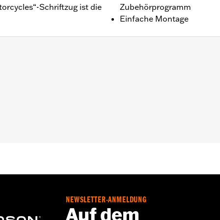
cycles“-Schriftzug ist die
Zubehörprogramm
Einfache Montage
Befestigungsteile
,,,,,,,,,,,,,,,,,,
NEWSLETTER-ANMELDUNG
Auf dem