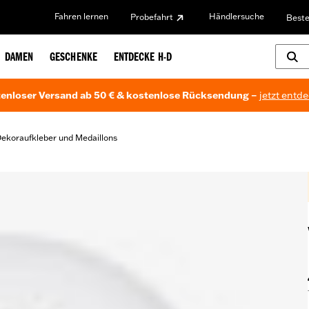
Fahren lernen
Händlersuche
Probefahrt
Beste
DAMEN
GESCHENKE
ENTDECKE H-D
enloser Versand ab 50 € & kostenlose Rücksendung –
jetzt entd
ekoraufkleber und Medaillons