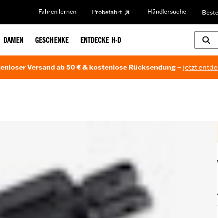
Fahren lernen
Händlersuche
Probefahrt
Beste
DAMEN
GESCHENKE
ENTDECKE H-D
enloser Versand ab 50 € & kostenlose Rücksendung –
jetzt entd