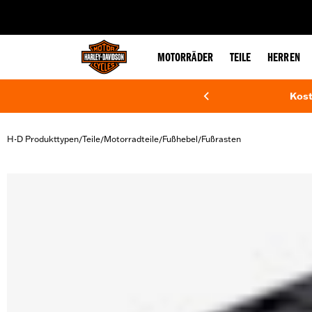
web accessibility
MOTORRÄDER
TEILE
HERREN
Kost
H-D Produkttypen
Teile
Motorradteile
Fußhebel
Fußrasten
/
/
/
/