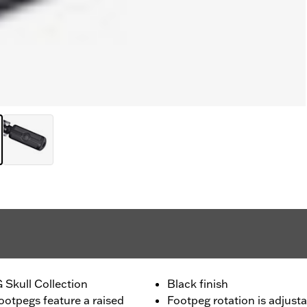
 Skull Collection
Black finish
ootpegs feature a raised
Footpeg rotation is adjusta