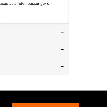
used as a rider, passenger or
s
eeignet für FLDE, FLHC, FLHCS,
er 50501640 und Touring Modelle von
 bis ’25 sowie FLHXU und FLTRXRRSE