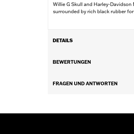
Willie G Skull and Harley-Davidson 
surrounded by rich black rubber for 
DETAILS
Für FLSB, FXBB, FXBBS, FXBR, FXBRS
FLSL, FLFB und FLFBS Modelle von ’1
BEWERTUNGEN
’09 bis ’25 (außer FLHXSE und FLTR
’25) mit Trittbrett-zu-Fußraste-Umrüs
Installationsanleitung
FRAGEN UND ANTWORTEN
Kollektion:
Willie G. Skull
In Einheiten erhältlich:
Paar
In der Box:
Linke und rechte Fußraste,