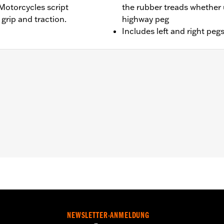
Motorcycles script
the rubber treads whether 
grip and traction.
highway peg
Includes left and right peg
, FXLR, FXLRS, FXLRST und FXST Modelle ab ’18. Auch g
8 bis ’24 mit Trittbrett-zu-Fußraste-Umrüstkit Teilenumm
XSE von ’23 bis ’25, FLHX, FLTRX und FLTRXSTSE von ’24
tkit Teilenummer 50501642.
 Installationsanleitung
NEWSLETTER-ANMELDUNG