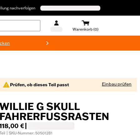
llung nachverfolgen
Warenkorb (0)
ecken
Harley-D
Einbau prüfen
Prüfen, ob dieses Teil passt
WILLIE G SKULL
FAHRERFUSSRASTEN
118,00 €
|
Teil | SKU-Nummer: 50501281