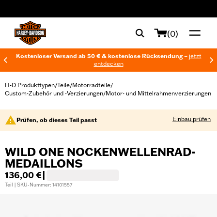
web accessibility
(0)
Kostenloser Versand ab 50 € & kostenlose Rücksendung –
jetzt
entdecken
H-D Produkttypen
Teile
Motorradteile
/
/
/
Custom-Zubehör und -Verzierungen
Motor- und Mittelrahmenverzierungen
/
Einbau prüfen
Prüfen, ob dieses Teil passt
WILD ONE NOCKENWELLENRAD-
MEDAILLONS
136,00 €
|
Teil | SKU-Nummer: 14101557