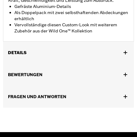
Kraft, Geschwindigkeit und Leistung zum Ausdruck.
Gefräste Aluminium-Details
Als Doppelpack mit zwei selbsthaftenden Abdeckungen
erhältlich
Vervollständige diesen Custom-Look mit weiterem
Zubehör aus der Wild One™ Kollektion
DETAILS
Geeignet für RA1250 und RA1250S ab ’21, RH975, RH1250S,
RH975S ab ’23, RA1250ST ab ’25 und RA1250SE ab ’24.
BEWERTUNGEN
Installationsanleitung
In Einheiten erhältlich:
Paar
In der Box:
Nockenwellenrad-Medaillons und
FRAGEN UND ANTWORTEN
Installationsanleitung
GARANTIE:
,,,,,,,,,,,,,,,,,,,,,,,,,,,,,,,,,,,,,,,,,,,,,,,,,,,,,,,,,,,,