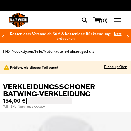
web accessibility
(0)
Kostenloser Versand ab 50 € & kostenlose Rücksendung –
jetzt
entdecken
H-D Produkttypen
Teile
Motorradteile
Fahrzeugschutz
/
/
/
Einbau prüfen
Prüfen, ob dieses Teil passt
VERKLEIDUNGSSCHONER –
BATWING-VERKLEIDUNG
154,00 €
|
Teil | SKU-Nummer: 57000307