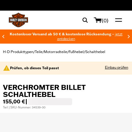
web accessibility
(0)
Kostenloser Versand ab 50 € & kostenlose Rücksendung –
jetzt
entdecken
H-D Produkttypen
Teile
Motorradteile
Fußhebel
Schalthebel
/
/
/
/
Einbau prüfen
Prüfen, ob dieses Teil passt
VERCHROMTER BILLET
SCHALTHEBEL
155,00 €
|
Teil | SKU-Nummer: 34539-00