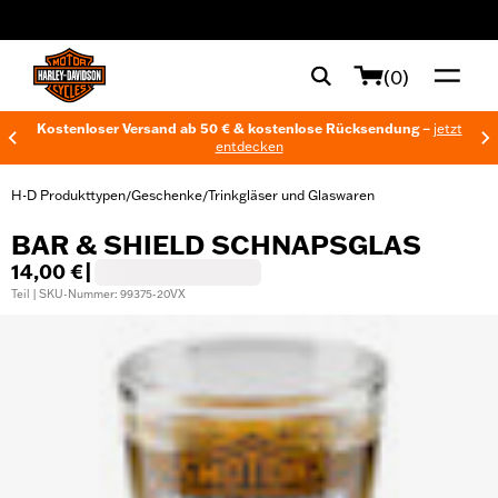
web accessibility
(0)
Kostenloser Versand ab 50 € & kostenlose Rücksendung –
jetzt
entdecken
H-D Produkttypen
Geschenke
Trinkgläser und Glaswaren
/
/
BAR & SHIELD SCHNAPSGLAS
14,00 €
|
Teil | SKU-Nummer: 99375-20VX