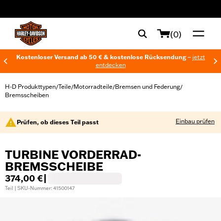
web accessibility
(0)
Kostenloser Versand ab 50 € & kostenlose Rücksendung –
jetzt
entdecken
H-D Produkttypen
Teile
Motorradteile
Bremsen und Federung
/
/
/
/
Bremsscheiben
Einbau prüfen
Prüfen, ob dieses Teil passt
TURBINE VORDERRAD-
BREMSSCHEIBE
374,00 €
|
Teil | SKU-Nummer: 41500147