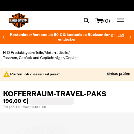
web accessibility
(0)
Kostenloser Versand ab 50 € & kostenlose Rücksendung –
jetzt
entdecken
H-D Produkttypen
Teile
Motorradteile
/
/
/
Taschen, Gepäck und Gepäckträger
Gepäck
/
Einbau prüfen
Prüfen, ob dieses Teil passt
KOFFERRAUM-TRAVEL-PAKS
196,00 €
|
Teil | SKU-Nummer: 53000431