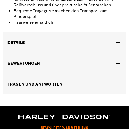
Reißverschluss und über praktische Außentaschen
Bequeme Tragegurte machen den Transport zum
Kinderspiel
Paarweise erhältlich
DETAILS
Für Trike Modelle ab ’09.
In Einheiten erhältlich:
Paar
BEWERTUNGEN
Material:
Ballistisches Nylon
In der Box:
Paar Kofferraumtaschen
FRAGEN UND ANTWORTEN
NEWSLETTER-ANMELDUNG