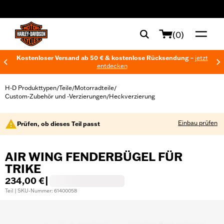
web accessibility
(0)
Kostenloser Versand ab 50 € & kostenlose Rücksendung –
jetzt
entdecken
H-D Produkttypen
Teile
Motorradteile
/
/
/
Custom-Zubehör und -Verzierungen
Heckverzierung
/
Einbau prüfen
Prüfen, ob dieses Teil passt
AIR WING FENDERBÜGEL FÜR
TRIKE
234,00 €
|
Teil | SKU-Nummer: 61400058