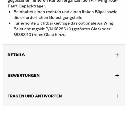
gegossenen hinteren Kanten ergänzen den Air Wing Tour-
Pak® Gepäckträger.
Beinhaltet einen rechten und einen linken Bügel sowie
die erforderlichen Befestigungsteile
Für erhöhte Sichtbarkeit füge das optionale Air Wing
Beleuchtungskit P/N 68286-10 (getöntes Glas) oder
68388-10 (rotes Glas) hinzu
DETAILS
Für FLHTCUTG und FLHTCUTGSE ab ’09 sowie FLHXXX
Modelle ’10–’11. Nicht für Trike Fenderschoner P/N 57892-11.
BEWERTUNGEN
Installationsanleitung
Separat erhältlich:
Beleuchtungskit für Air Wing P/N 68286-10
oder 68388-10
FRAGEN UND ANTWORTEN
In Einheiten erhältlich:
Jeweils
In der Box:
Schutzblech und alle erforderlichen
Befestigungsteile