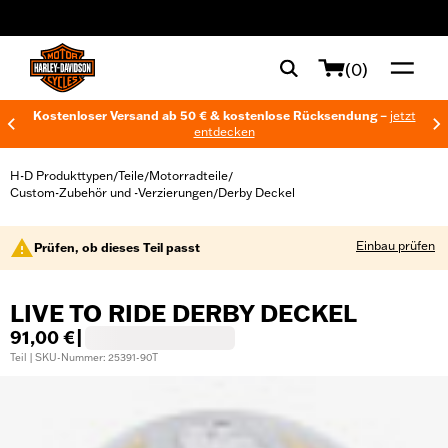
web accessibility
(0)
Kostenloser Versand ab 50 € & kostenlose Rücksendung –
jetzt
entdecken
H-D Produkttypen
Teile
Motorradteile
/
/
/
Custom-Zubehör und -Verzierungen
Derby Deckel
/
Einbau prüfen
Prüfen, ob dieses Teil passt
LIVE TO RIDE DERBY DECKEL
91,00 €
|
Teil | SKU-Nummer: 25391-90T