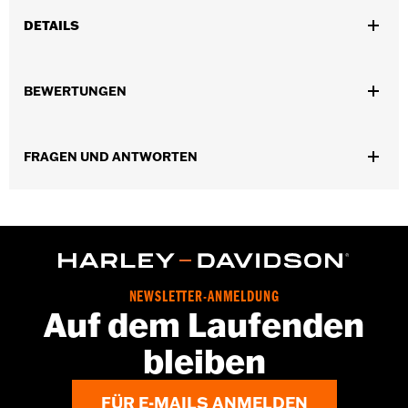
DETAILS
Für alle Modelle ’70–’98 (außer Sportster® Modelle).
Kollektion:
Live to Ride
BEWERTUNGEN
In Einheiten erhältlich:
Jeweils
In der Box:
Derby Deckel und Befestigungsteile aus
verchromtem Edelstahl
FRAGEN UND ANTWORTEN
GARANTIE:
,,,,,,,,,,,,,,,,,,,,,,,,,,,,,,,,,,,,,,,,,,,,,,,,,,,,,,,,,,,,,,,,,
NEWSLETTER-ANMELDUNG
Auf dem Laufenden
bleiben
FÜR E-MAILS ANMELDEN