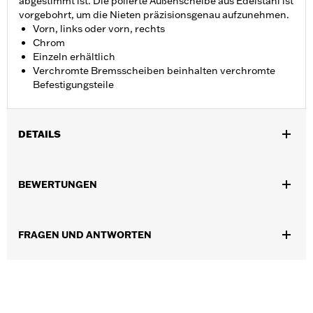
abgestimmt ist. Die polierte Außenscheibe aus Edelstahl ist
vorgebohrt, um die Nieten präzisionsgenau aufzunehmen.
Vorn, links oder vorn, rechts
Chrom
Einzeln erhältlich
Verchromte Bremsscheiben beinhalten verchromte
Befestigungsteile
DETAILS
Für XL und XR ’00–’13, Dyna® ’00–’05, Softail® ’00–’14 (außer
Springer™) und Touring Modelle ’00–’07.
BEWERTUNGEN
Installationsanleitung
Position auf Motorrad:
Vorn
Seite des Motorrads:
Links oder rechts
FRAGEN UND ANTWORTEN
In Einheiten erhältlich:
Jeweils
Material:
Stahl
In der Box:
Rotor und verchromte Befestigungsteile