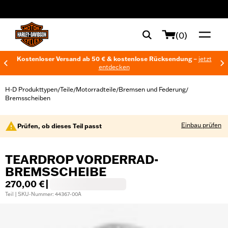
web accessibility
(0)
Kostenloser Versand ab 50 € & kostenlose Rücksendung –
jetzt
entdecken
H-D Produkttypen
Teile
Motorradteile
Bremsen und Federung
/
/
/
/
Bremsscheiben
Einbau prüfen
Prüfen, ob dieses Teil passt
TEARDROP VORDERRAD-
BREMSSCHEIBE
270,00 €
|
Teil | SKU-Nummer: 44367-00A