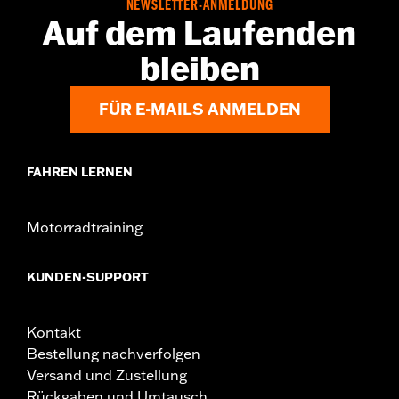
NEWSLETTER-ANMELDUNG
Maßeinheit Materialhöhe:
Zoll
Auf dem Laufenden
Material:
Vinyl
Breite:
12 Inches
bleiben
In der Box:
Rückenlehnenpolster, Halterung, Distanzstücke und
Schrauben
FÜR E-MAILS ANMELDEN
Maßeinheit Materialbreite:
Zoll
FAHREN LERNEN
Motorradtraining
KUNDEN-SUPPORT
Kontakt
Bestellung nachverfolgen
Versand und Zustellung
Rückgaben und Umtausch