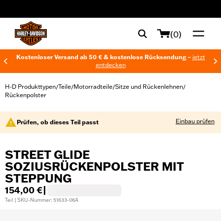
web accessibility
(0)
Kostenloser Versand ab 50 € & kostenlose Rücksendung –
jetzt
entdecken
H-D Produkttypen
Teile
Motorradteile
Sitze und Rückenlehnen
/
/
/
/
Rückenpolster
Einbau prüfen
Prüfen, ob dieses Teil passt
STREET GLIDE
SOZIUSRÜCKENPOLSTER MIT
STEPPUNG
154,00 €
|
Teil | SKU-Nummer: 51633-06A