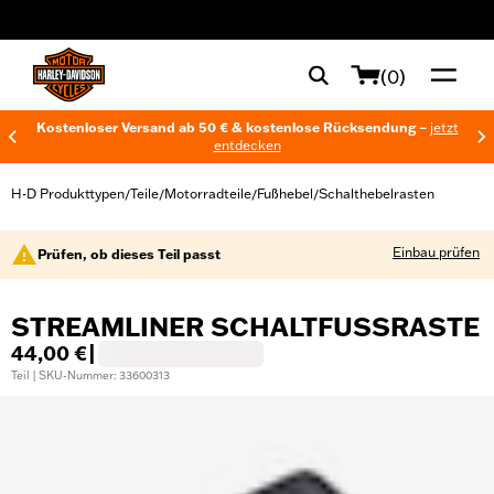
web accessibility
(0)
Kostenloser Versand ab 50 € & kostenlose Rücksendung –
jetzt
entdecken
H-D Produkttypen
Teile
Motorradteile
Fußhebel
Schalthebelrasten
/
/
/
/
Einbau prüfen
Prüfen, ob dieses Teil passt
STREAMLINER SCHALTFUSSRASTE
44,00 €
|
Teil | SKU-Nummer: 33600313