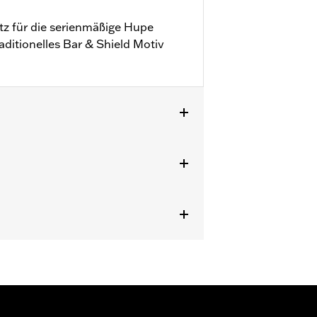
atz für die serienmäßige Hupe
aditionelles Bar & Shield Motiv
adesystem Deines Motorrads zu
ehr Strom verbraucht, als das
entladen und Schäden am elektrischen
rbrauch von elektrischem Zubehör