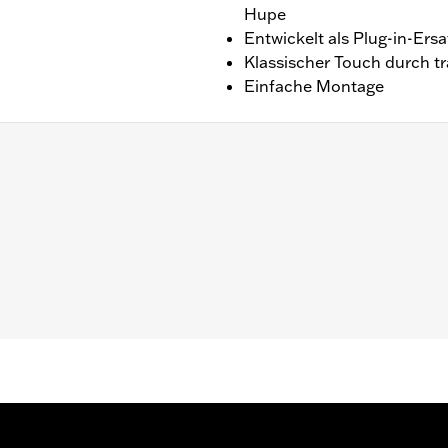
Hupe
Entwickelt als Plug-in-Ers
Klassischer Touch durch tr
Einfache Montage
 mit frontmontierter Hupe.
e erforderlichen Befestigungsteile
Hinzufügen von zu vielen elektrischen Zubehörteilen das L
ische Zubehör, das gleichzeitig in Betrieb ist, zusammen m
gs erzeugen kann, kann der Stromverbrauch die Batterie 
rsachen. Lass Dich von Deinem Händler über den Stromve