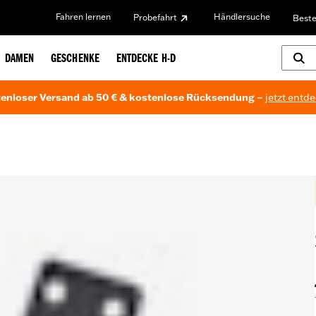
Fahren lernen
Händlersuche
Probefahrt
Beste
DAMEN
GESCHENKE
ENTDECKE H-D
enloser Versand ab 50 € & kostenlose Rücksendung –
jetzt entd