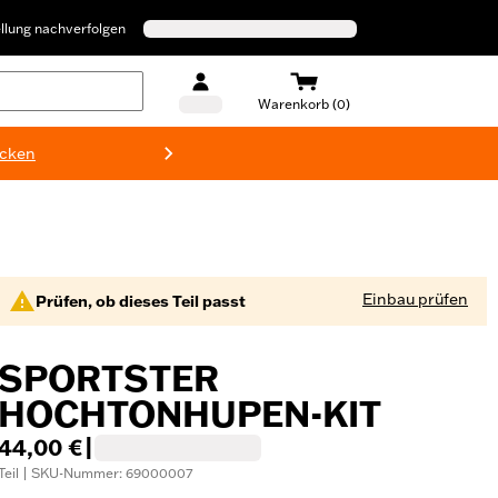
llung nachverfolgen
Warenkorb (0)
ecken
Harley-D
Einbau prüfen
Prüfen, ob dieses Teil passt
SPORTSTER
HOCHTONHUPEN-KIT
44,00 €
|
Teil | SKU-Nummer: 69000007