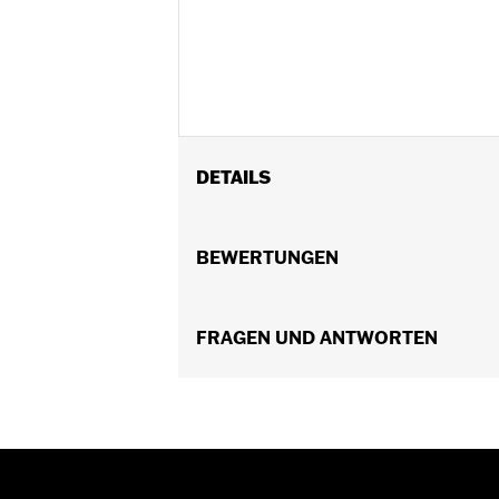
DETAILS
Für XL ab ’96 und XR Modelle ’08–’13
In Einheiten erhältlich:
BEWERTUNGEN
Jeweils
In der Box:
Halterungen, Hupe und all
NOTIZEN:
Es ist möglich, durch das 
FRAGEN UND ANTWORTEN
überlasten. Wenn das elektr
Ladesystem Deines Fahrzeu
System des Fahrzeugs veru
beraten.