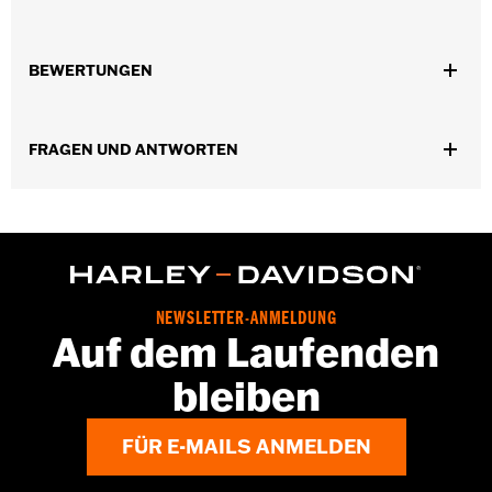
Für XL Modelle ’04–’22.
In Einheiten erhältlich:
Jeweils
BEWERTUNGEN
In der Box:
Nur Buchsen
GARANTIE:
,,,,,,,,,,,,,,,,,,,,,,,,,,,,,,,,,,,,,,,,,,,,,,,,,,,,,,,,,,,,,,,,,,,,
NOTIZEN:
Für den Aus- und Einbau von Motorabdeckungen
FRAGEN UND ANTWORTEN
müssen möglicherweise neue Dichtungen gekauft
werden. Wende Dich für weitere Informationen an
Deinen Händler.
NEWSLETTER-ANMELDUNG
Auf dem Laufenden
bleiben
FÜR E-MAILS ANMELDEN