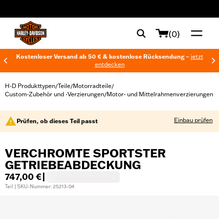
web accessibility
(0)
Kostenloser Versand ab 50 € & kostenlose Rücksendung –
jetzt
entdecken
H-D Produkttypen
Teile
Motorradteile
/
/
/
Custom-Zubehör und -Verzierungen
Motor- und Mittelrahmenverzierungen
/
Einbau prüfen
Prüfen, ob dieses Teil passt
VERCHROMTE SPORTSTER
GETRIEBEABDECKUNG
747,00 €
|
Teil | SKU-Nummer: 25213-04