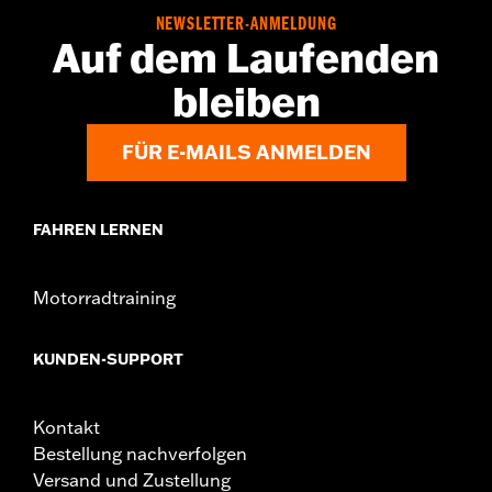
Material:
Stahl
NEWSLETTER-ANMELDUNG
In der Box:
Rotor und verchromte Befestigungsteile
Auf dem Laufenden
bleiben
FÜR E-MAILS ANMELDEN
FAHREN LERNEN
Motorradtraining
KUNDEN-SUPPORT
Kontakt
Bestellung nachverfolgen
Versand und Zustellung