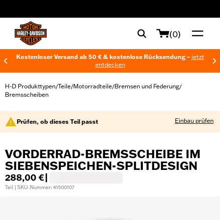
web accessibility
(0)
Kostenloser Versand ab 50 € & kostenlose Rücksendung –
jetzt
entdecken
H-D Produkttypen
Teile
Motorradteile
Bremsen und Federung
/
/
/
/
Bremsscheiben
Einbau prüfen
Prüfen, ob dieses Teil passt
VORDERRAD-BREMSSCHEIBE IM
SIEBENSPEICHEN-SPLITDESIGN
288,00 €
|
Teil | SKU-Nummer: 41500107