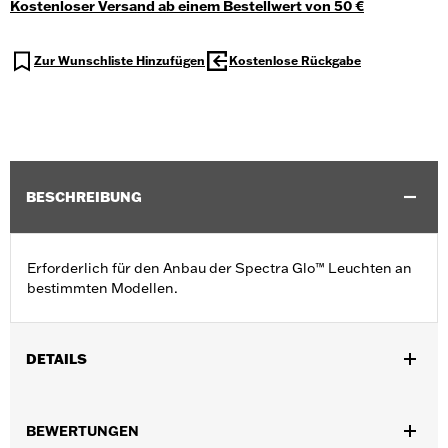
Kostenloser Versand ab einem Bestellwert von 50 €
Zur Wunschliste Hinzufügen
Kostenlose Rückgabe
BESCHREIBUNG
Erforderlich für den Anbau der Spectra Glo™ Leuchten an
bestimmten Modellen.
DETAILS
Erforderlich für den Anbau der Spectra Glo™ Leuchten an allen
Modellen (außer Touring und Trike Modelle ab ’17, Softail ab ’18
BEWERTUNGEN
und Revolution Max Modellen ab ’21).