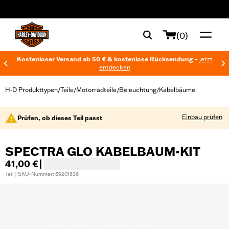
web accessibility
(0)
Kostenloser Versand ab 50 € & kostenlose Rücksendung –
jetzt
entdecken
H-D Produkttypen
Teile
Motorradteile
Beleuchtung
Kabelbäume
/
/
/
/
Einbau prüfen
Prüfen, ob dieses Teil passt
SPECTRA GLO KABELBAUM-KIT
41,00 €
|
Teil | SKU-Nummer: 69201636