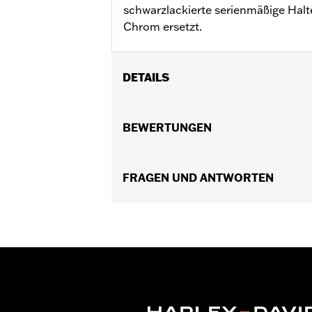
schwarzlackierte serienmäßige Hal
Chrom ersetzt.
DETAILS
Für Dyna® Modelle ’08–’17.
Installationsanleitung
BEWERTUNGEN
Position auf Motorrad:
Hinten
In Einheiten erhältlich:
Jeweils
In der Box:
FRAGEN UND ANTWORTEN
Nur Halterung