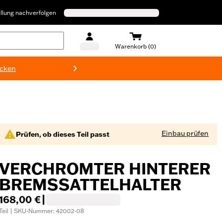
llung nachverfolgen
Warenkorb (0)
ecken
Harley-D
Einbau prüfen
Prüfen, ob dieses Teil passt
VERCHROMTER HINTERER
BREMSSATTELHALTER
168,00 €
|
Teil | SKU-Nummer: 42002-08