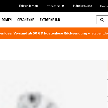
Fahren lernen
Händlersuche
Probefahrt
Beste
DAMEN
GESCHENKE
ENTDECKE H-D
enloser Versand ab 50 € & kostenlose Rücksendung –
jetzt entd