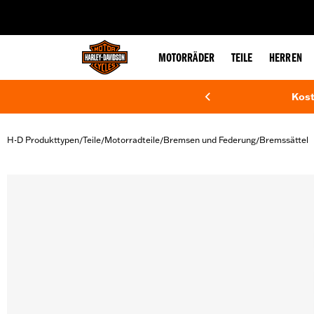
web accessibility
MOTORRÄDER
TEILE
HERREN
Kost
H-D Produkttypen
Teile
Motorradteile
Bremsen und Federung
Bremssättel
/
/
/
/