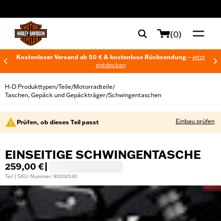
web accessibility
(0)
Kostenloser Versand ab 50 € & kostenlose Rücksendung –
jetzt
entdecken
H-D Produkttypen
Teile
Motorradteile
/
/
/
Taschen, Gepäck und Gepäckträger
Schwingentaschen
/
Einbau prüfen
Prüfen, ob dieses Teil passt
EINSEITIGE SCHWINGENTASCHE
259,00 €
|
Teil | SKU-Nummer: 90202530