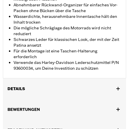
Abnehmbarer Rückwand-Organizer für einfaches Vor-
Packen ohne Bücken über die Tasche
Wasserdichte, herausnehmbare Innentasche hält den
Inhalt trocken
Die mögliche Schräglage des Motorrads wird nicht
reduziert
Schwarzes Leder für klassischen Look, der mit der Zeit
Patina ansetzt
Für die Montage ist eine Taschen-Halterung
erforderlich
Verwende das Harley-Davidson Lederschutzmittel P/N
93600034, um Deine Investition zu schützen
DETAILS
Für RH1250S ab ‘21 und RH975 Modelle ab ‘22. RH1250S
Modelle erfordern die Halterung P/N 90202533. RH975 Modelle
BEWERTUNGEN
erfordern die Halterung P/N 90202532. Nicht in Verbindung mit
einem Soziussitz.
Installationsanleitung